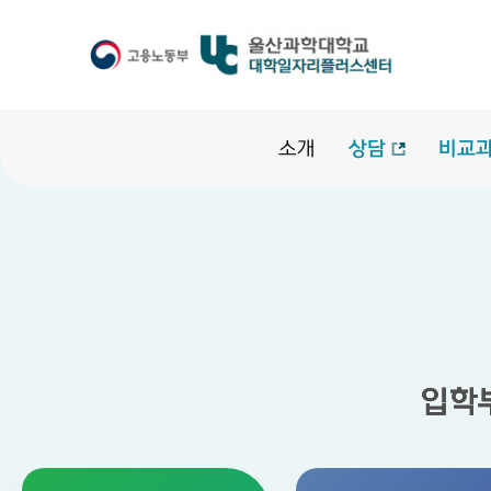
소개
상담
비교과
입학
입학
입학
입학