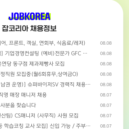
잡코리아 채용정보
, 프론트, 객실, 연회부, 식음료/레저)
08.08
[삼성생명 미래 성장조직] 기업경영컨설팅 (예비)전문가 GFC 모집
08.08
윤연당 동구점 제과제빵사 모집
08.08
 정직원 모집중(월6회휴무,상여금O)
08.08
[동동국밥 본사-울산(경남권 운영)] 슈퍼바이저SV 경력직 채용공고
08.08
직영 매장 매니저 채용
08.07
강사분을 찾습니다
08.07
산팀) CS매니저 (사무직) 사원 모집
08.07
주2-3일 가능 [유아,초등 학습코칭 교사 모집] 신입 가능 / 주부 가능
08.07